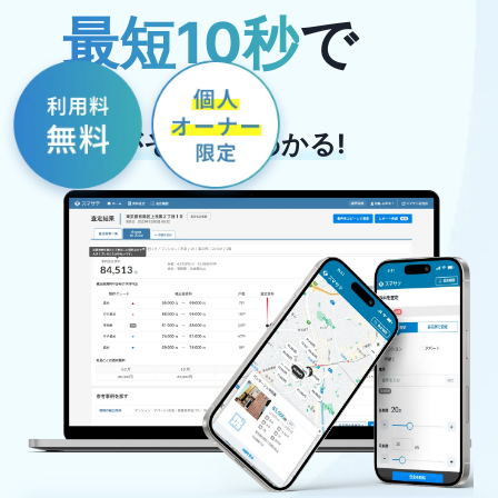
最短
10
秒
で
結果がその場でわかる!